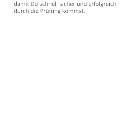
damit Du schnell sicher und erfolgreich
durch die Prüfung kommst.
i
Aktuelles
Hier kannst du stets aktuelle Informationen
finden.
