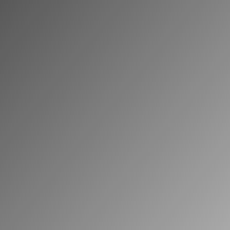
N
ASF und FES Kurse
N
Führerscheinklasse B
N
Schlüsselzahl B197
N
Schlüsselzahl B96
N
Führerscheinklasse BE
N
Führerscheinklasse AM/15
N
Schlüsselzahl B196
N
Führerscheinklasse A1
N
Führerscheinklasse A2
N
Führerscheinklasse A
N
Prüfbescheinigung Mofa